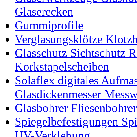
Glaserecken
Gummiprofile
Verglasungsklötze Klotz
Glasschutz Sichtschutz R
Korkstapelscheiben
Solaflex digitales Aufma
Glasdickenmesser Messw
Glasbohrer Fliesenbohre
Spiegelbefestigungen Sp
UV-Verklebung