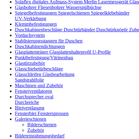
Solaflex digitales Aufmass-System Merlin Lasermessgerät Gl
Glasbohrer Fliesenbohrer Wasserspülbüchse
Spiegelbefestigungen Spiegelschienen Spiegelklebebänder
UV-Verklebung
Klemmbefestigungen
Duschkabinenbeschläge Duschtürbänder Duschtürknöpfe Zub
Vordachsystem
Stablisierungsstangen für Duschen
Duschkabinendichtungen
Glasplattenträger Glasplattenhalteprofil U-Profile
Punktbefestigung/Vitrinenbau
Glastürzubehör
Glasschiebetürbeschläge
Glasschleifen Glasbearbeitung
Sandstrahlfolie
Maschinen und Zubehör
Fensterventilatoren
Durchsprecher oval
Durchreiche
Bleiverglasung
Fensterblei Fenstersprossen
Galerieschienen
Bilderschienen
Zubehör
Bildereinrahmungsbedarf