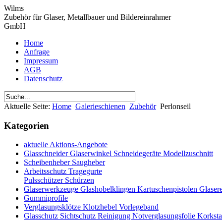
Wilms
Zubehör für Glaser, Metallbauer und Bildereinrahmer
GmbH
Home
Anfrage
Impressum
AGB
Datenschutz
Aktuelle Seite:
Home
Galerieschienen
Zubehör
Perlonseil
Kategorien
aktuelle Aktions-Angebote
Glasschneider Glaserwinkel Schneidegeräte Modellzuschnitt
Scheibenheber Saugheber
Arbeitsschutz Tragegurte
Pulsschützer Schürzen
Glaserwerkzeuge Glashobelklingen Kartuschenpistolen Glaser
Gummiprofile
Verglasungsklötze Klotzhebel Vorlegeband
Glasschutz Sichtschutz Reinigung Notverglasungsfolie Korkst