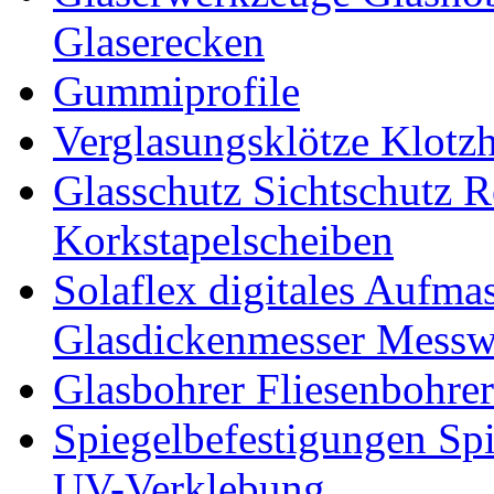
Glaserecken
Gummiprofile
Verglasungsklötze Klotz
Glasschutz Sichtschutz R
Korkstapelscheiben
Solaflex digitales Aufma
Glasdickenmesser Messw
Glasbohrer Fliesenbohre
Spiegelbefestigungen Sp
UV-Verklebung